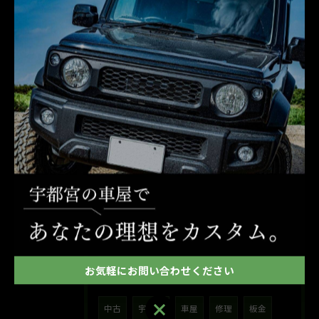
2026/05/12
めーめーとお写真
2026/02/08
今日はいつもより更に政治的なことが動きそうな選挙です
2026/01/01
今年の初詣
タグ
Tags
お気軽にお問い合わせください
お気軽にお問い合わせください
中古
宇都宮
車屋
修理
板金