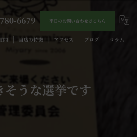
4780-6679
平日のお問い合わせはこちら
質問
当店の特徴
アクセス
ブログ
コラム
カスタム
中古車
きそうな選挙です
交換
整備
車検