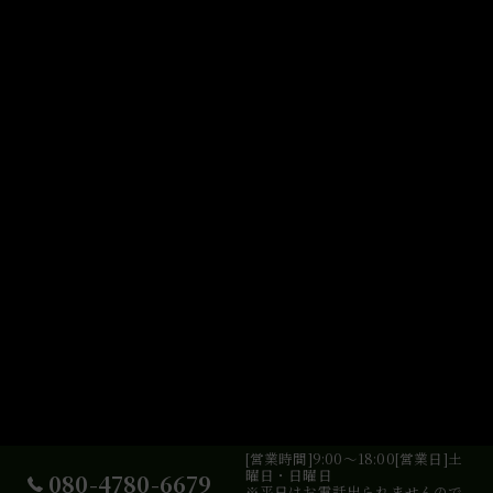
[営業時間]9:00～18:00[営業日]土
曜日・日曜日
080-4780-6679
※平日はお電話出られませんので