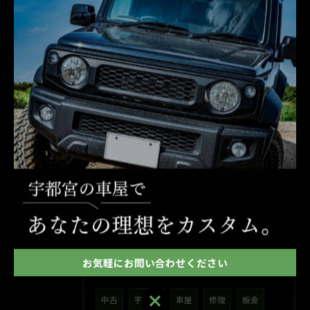
2026/05/12
めーめーとお写真
2026/02/08
今日はいつもより更に政治的なことが動きそうな選挙です
2026/01/01
今年の初詣
タグ
Tags
お気軽にお問い合わせください
お気軽にお問い合わせください
中古
宇都宮
車屋
修理
板金