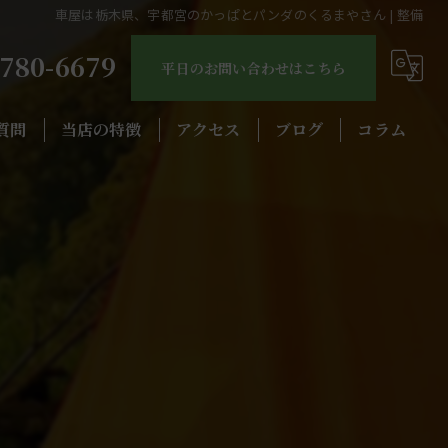
車屋は栃木県、宇都宮のかっぱとパンダのくるまやさん | 整備
4780-6679
平日のお問い合わせはこちら
質問
当店の特徴
アクセス
ブログ
コラム
カスタム
中古車
交換
整備
車検