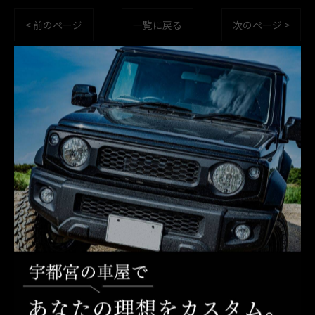
< 前のページ
一覧に戻る
次のページ >
カテゴリー
Categories
全てのカテゴリー
カスタム
中古車
交換
整備
車検